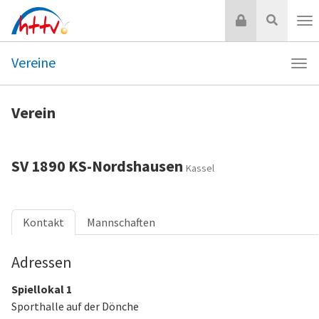
Zum
Login
Suche
Inhalt
Nav
springen
Vereine
Navi
Vere
Verein
SV 1890 KS-Nordshausen
Kassel
Kontakt
Mannschaften
Adressen
Spiellokal 1
Sporthalle auf der Dönche