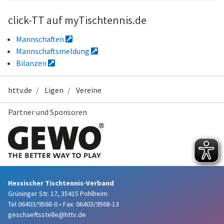
click-TT auf myTischtennis.de
Mannschaften
Mannschaftsmeldung
Bilanzen
httv.de
Ligen
Vereine
Partner und Sponsoren
Hessischer Tischtennis-Verband
Grüninger Str. 17, 35415 Pohlheim
Tel 06403/9568-0
•
Fax: 06403/9568-13
geschaeftsstelle@httv.de