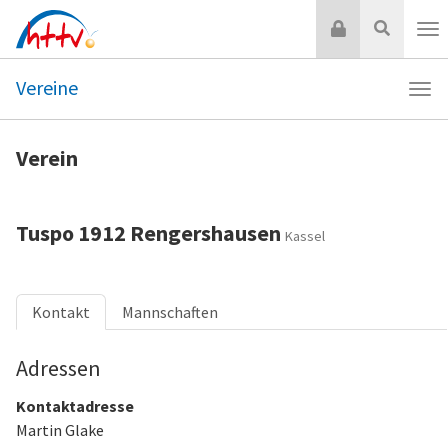
Zum
Login
Suche
Inhalt
Nav
springen
Vereine
Navi
Vere
Verein
Tuspo 1912 Rengershausen
Kassel
Kontakt
Mannschaften
Adressen
Kontaktadresse
Martin Glake