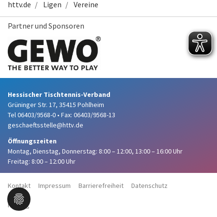
httv.de
Ligen
Vereine
Partner und Sponsoren
Hessischer Tischtennis-Verband
Grüninger Str. 17, 35415 Pohlheim
Tel 06403/9568-0
•
Fax: 06403/9568-13
geschaeftsstelle@httv.de
Öffnungszeiten
Montag, Dienstag, Donnerstag:
8:00 – 12:00,
13:00 – 16:00 Uhr
Freitag: 8:00 – 12:00 Uhr
Kontakt
Impressum
Barrierefreiheit
Datenschutz
Haftung