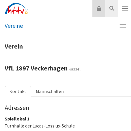
Zum
Login
Suche
Inhalt
Nav
springen
Vereine
Navi
Vere
Verein
VfL 1897 Veckerhagen
Kassel
Kontakt
Mannschaften
Adressen
Spiellokal 1
Turnhalle der Lucas-Lossius-Schule