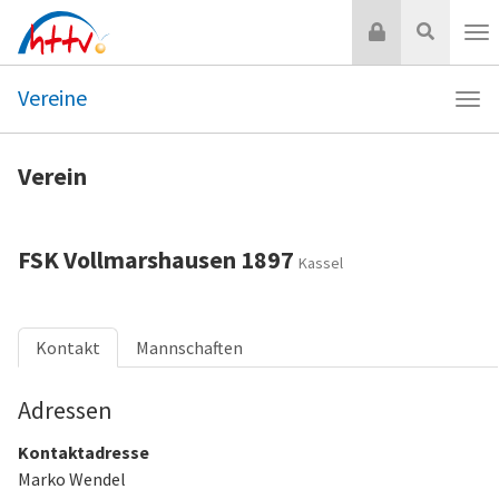
Zum
Login
Suche
Inhalt
Nav
springen
Vereine
Navi
Vere
Verein
FSK Vollmarshausen 1897
Kassel
Kontakt
Mannschaften
Adressen
Kontaktadresse
Marko Wendel