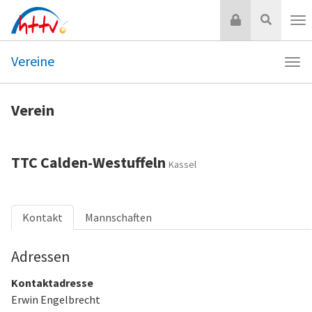
Zum
Login
Suche
Inhalt
Nav
springen
Vereine
Navi
Vere
Verein
TTC Calden-Westuffeln
Kassel
Kontakt
Mannschaften
Adressen
Kontaktadresse
Erwin Engelbrecht