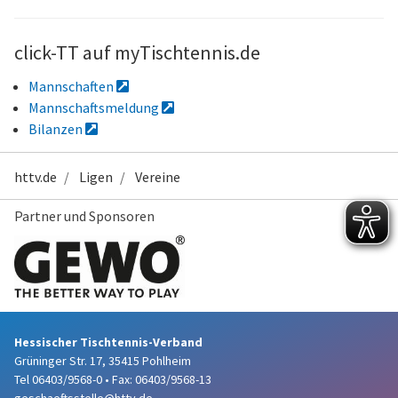
click-TT auf myTischtennis.de
Mannschaften
Mannschaftsmeldung
Bilanzen
httv.de
Ligen
Vereine
Partner und Sponsoren
Hessischer Tischtennis-Verband
Grüninger Str. 17, 35415 Pohlheim
Tel 06403/9568-0
•
Fax: 06403/9568-13
geschaeftsstelle@httv.de