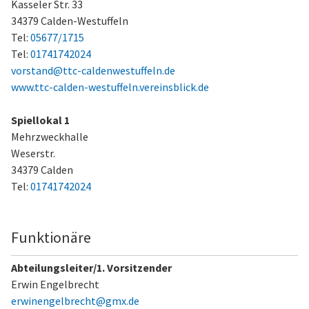
Kasseler Str. 33
34379 Calden-Westuffeln
Tel:
05677/1715
Tel:
01741742024
vorstand@ttc-caldenwestuffeln.de
www.ttc-calden-westuffeln.vereinsblick.de
Spiellokal 1
Mehrzweckhalle
Weserstr.
34379 Calden
Tel:
01741742024
Funktionäre
Abteilungsleiter/1. Vorsitzender
Erwin Engelbrecht
erwinengelbrecht@gmx.de