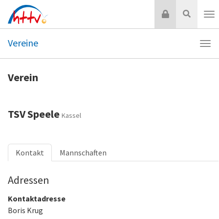
Zum
Login
Suche
Inhalt
Nav
springen
Vereine
Navi
Vere
Verein
TSV Speele
Kassel
Kontakt
Mannschaften
Adressen
Kontaktadresse
Boris Krug