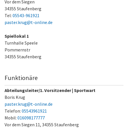
Vor dem Siegen
34355 Staufenberg
Tel:
05543-961921
paster.krug@t-online.de
Spiellokal 1
Turnhalle Speele
Pommernstr
34355 Staufenberg
Funktionäre
Abteilungsleiter/1. Vorsitzender | Sportwart
Boris Krug
paster.krug@t-online.de
Telefon:
05543961921
Mobil:
016098177777
Vor dem Siegen 11,
34355 Staufenberg