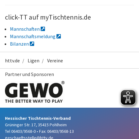
click-TT auf myTischtennis.de
Mannschaften
Mannschaftsmeldung
Bilanzen
httv.de
Ligen
Vereine
Partner und Sponsoren
Hessischer Tischtennis-Verband
Grüninger Str. 17, 35415 Pohlheim
Tel 06403/9568-0
•
Fax: 06403/9568-13
geschaeftsstelle@httv.de