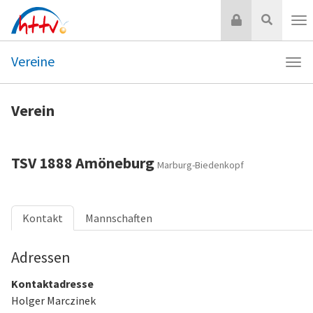
Zum
Login
Suche
Inhalt
Nav
springen
Vereine
Navi
Vere
Verein
TSV 1888 Amöneburg
Marburg-Biedenkopf
Kontakt
Mannschaften
Adressen
Kontaktadresse
Holger Marczinek