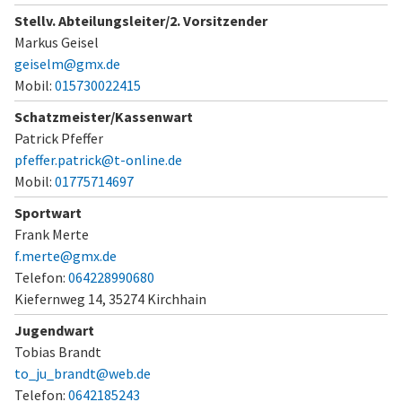
Stellv. Abteilungsleiter/2. Vorsitzender
Markus Geisel
geiselm@gmx.de
Mobil:
015730022415
Schatzmeister/Kassenwart
Patrick Pfeffer
pfeffer.patrick@t-online.de
Mobil:
01775714697
Sportwart
Frank Merte
f.merte@gmx.de
Telefon:
064228990680
Kiefernweg 14,
35274 Kirchhain
Jugendwart
Tobias Brandt
to_ju_brandt@web.de
Telefon:
0642185243