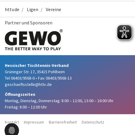
httv.de
Ligen
Vereine
Partner und Sponsoren
Hessischer Tischtennis-Verband
Grüninger Str. 17, 35415 Pohlheim
Tel 06403/9568-0
•
Fax: 06403/9568-13
geschaeftsstelle@httv.de
Öffnungszeiten
Montag, Dienstag, Donnerstag:
8:00 – 12:00,
13:00 – 16:00 Uhr
Freitag: 8:00 – 12:00 Uhr
Kontakt
Impressum
Barrierefreiheit
Datenschutz
Haftung