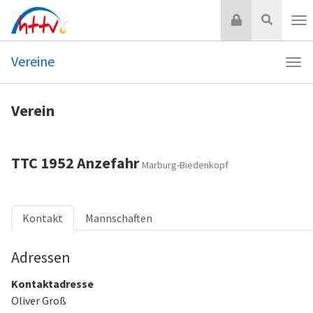
Zum
Login
Suche
Inhalt
Nav
springen
Vereine
Navi
Vere
Verein
TTC 1952 Anzefahr
Marburg-Biedenkopf
Kontakt
Mannschaften
Adressen
Kontaktadresse
Oliver Groß