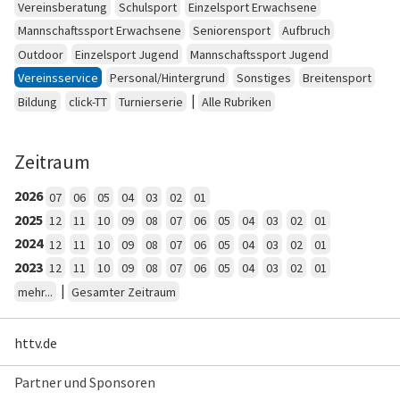
Vereinsberatung
Schulsport
Einzelsport Erwachsene
Mannschaftssport Erwachsene
Seniorensport
Aufbruch
Outdoor
Einzelsport Jugend
Mannschaftssport Jugend
Vereinsservice
Personal/Hintergrund
Sonstiges
Breitensport
|
Bildung
click-TT
Turnierserie
Alle Rubriken
Zeitraum
2026
07
06
05
04
03
02
01
2025
12
11
10
09
08
07
06
05
04
03
02
01
2024
12
11
10
09
08
07
06
05
04
03
02
01
2023
12
11
10
09
08
07
06
05
04
03
02
01
|
mehr...
Gesamter Zeitraum
httv.de
Partner und Sponsoren