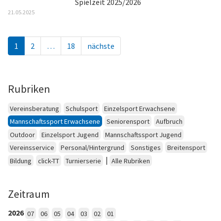
Spielzeit 2025/2026
21.05.2025
1
2
…
18
nächste
Rubriken
Vereinsberatung
Schulsport
Einzelsport Erwachsene
Mannschaftssport Erwachsene
Seniorensport
Aufbruch
Outdoor
Einzelsport Jugend
Mannschaftssport Jugend
Vereinsservice
Personal/Hintergrund
Sonstiges
Breitensport
|
Bildung
click-TT
Turnierserie
Alle Rubriken
Zeitraum
2026
07
06
05
04
03
02
01