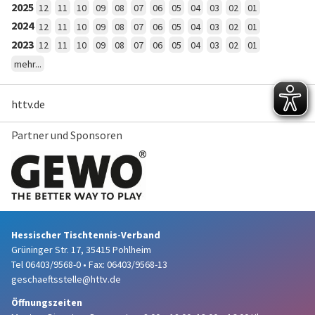
2025
12
11
10
09
08
07
06
05
04
03
02
01
2024
12
11
10
09
08
07
06
05
04
03
02
01
2023
12
11
10
09
08
07
06
05
04
03
02
01
mehr...
httv.de
Partner und Sponsoren
Hessischer Tischtennis-Verband
Grüninger Str. 17, 35415 Pohlheim
Tel 06403/9568-0
•
Fax: 06403/9568-13
geschaeftsstelle@httv.de
Öffnungszeiten