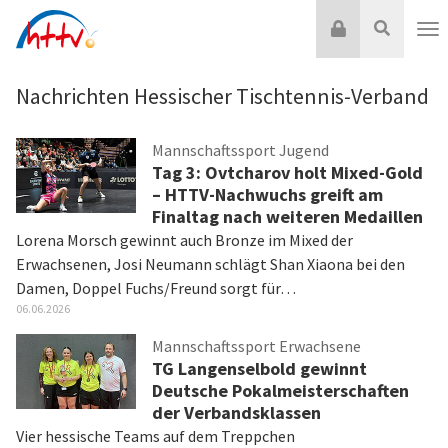
Zum
Login
Suche
Inhalt
Nav
springen
Nachrichten Hessischer Tischtennis-Verband
Mannschaftssport Jugend
Tag 3: Ovtcharov holt Mixed-Gold
– HTTV-Nachwuchs greift am
Finaltag nach weiteren Medaillen
Lorena Morsch gewinnt auch Bronze im Mixed der
Erwachsenen, Josi Neumann schlägt Shan Xiaona bei den
Damen, Doppel Fuchs/Freund sorgt für…
06.06.2026
Mannschaftssport Erwachsene
TG Langenselbold gewinnt
Deutsche Pokalmeisterschaften
der Verbandsklassen
Vier hessische Teams auf dem Treppchen