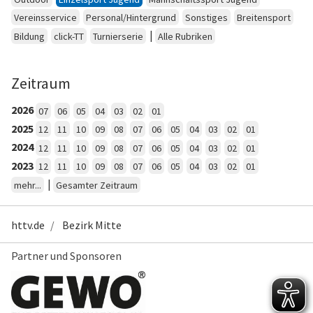
Vereinsservice
Personal/Hintergrund
Sonstiges
Breitensport
|
Bildung
click-TT
Turnierserie
Alle Rubriken
Zeitraum
2026
07
06
05
04
03
02
01
2025
12
11
10
09
08
07
06
05
04
03
02
01
2024
12
11
10
09
08
07
06
05
04
03
02
01
2023
12
11
10
09
08
07
06
05
04
03
02
01
|
mehr...
Gesamter Zeitraum
httv.de
Bezirk Mitte
Partner und Sponsoren