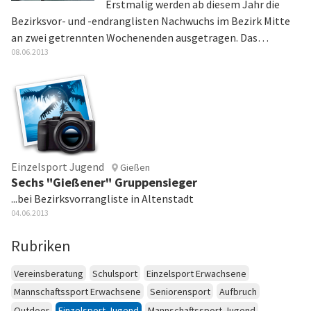
Erstmalig werden ab diesem Jahr die
Bezirksvor- und -endranglisten Nachwuchs im Bezirk Mitte
an zwei getrennten Wochenenden ausgetragen. Das…
08.06.2013
Einzelsport Jugend
Gießen
Sechs "Gießener" Gruppensieger
...bei Bezirksvorrangliste in Altenstadt
04.06.2013
Rubriken
Vereinsberatung
Schulsport
Einzelsport Erwachsene
Mannschaftssport Erwachsene
Seniorensport
Aufbruch
Outdoor
Einzelsport Jugend
Mannschaftssport Jugend