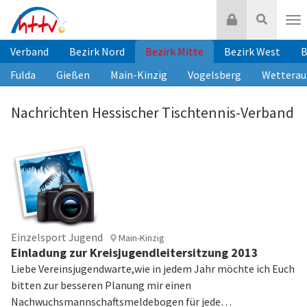
Zum
Login
Suche
Inhalt
Nav
springen
Verband
Bezirk Nord
Bezirk Mitte
Bezirk West
B
Fulda
Gießen
Main-Kinzig
Vogelsberg
Wetterau
Nachrichten Hessischer Tischtennis-Verband
Einzelsport Jugend
Main-Kinzig
Einladung zur Kreisjugendleitersitzung 2013
Liebe Vereinsjugendwarte,wie in jedem Jahr möchte ich Euch
bitten zur besseren Planung mir einen
Nachwuchsmannschaftsmeldebogen für jede…