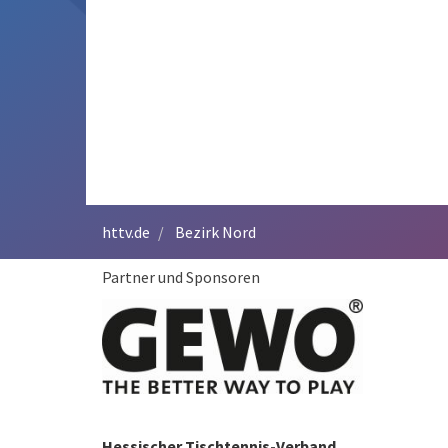
httv.de
Bezirk Nord
Partner und Sponsoren
Hessischer Tischtennis-Verband