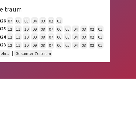
eitraum
026
07
06
05
04
03
02
01
025
12
11
10
09
08
07
06
05
04
03
02
01
024
12
11
10
09
08
07
06
05
04
03
02
01
023
12
11
10
09
08
07
06
05
04
03
02
01
|
ehr...
Gesamter Zeitraum