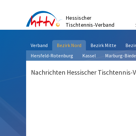
Zum
Inhalt
Hessischer
springen
Tischtennis-Verband
Verband
Bezirk Nord
Bezirk Mitte
Bezi
Hersfeld-Rotenburg
Kassel
Marburg-Bied
Nachrichten Hessischer Tischtennis-