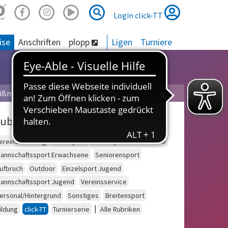
Suche
Suche
Login click-TT
ise
Anschriften
plopp
Ligen
Turniere
ißner
ubriken
ereinsberatung
Schulsport
Einzelsport Erwachsene
annschaftssport Erwachsene
Seniorensport
ufbruch
Outdoor
Einzelsport Jugend
annschaftssport Jugend
Vereinsservice
ersonal/Hintergrund
Sonstiges
Breitensport
|
ildung
click-TT
Turnierserie
Alle Rubriken