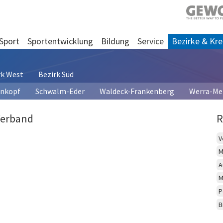
Sport
Sportentwicklung
Bildung
Service
Bezirke & Kre
rk West
Bezirk Süd
enkopf
Schwalm-Eder
Waldeck-Frankenberg
Werra-Me
Verband
R
V
M
A
M
P
B