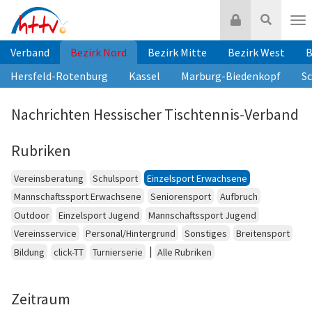
Zum
Login
Suche
Inhalt
Nav
springen
Verband
Bezirk Nord
Bezirk Mitte
Bezirk West
B
Hersfeld-Rotenburg
Kassel
Marburg-Biedenkopf
S
Nachrichten Hessischer Tischtennis-Verband
Rubriken
Vereinsberatung
Schulsport
Einzelsport Erwachsene
Mannschaftssport Erwachsene
Seniorensport
Aufbruch
Outdoor
Einzelsport Jugend
Mannschaftssport Jugend
Vereinsservice
Personal/Hintergrund
Sonstiges
Breitensport
|
Bildung
click-TT
Turnierserie
Alle Rubriken
Zeitraum