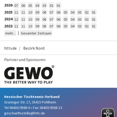
2026
07
06
05
04
03
02
01
2025
12
11
10
09
08
07
06
05
04
03
02
01
2024
12
11
10
09
08
07
06
05
04
03
02
01
2023
12
11
10
09
08
07
06
05
04
03
02
01
|
mehr...
Gesamter Zeitraum
httv.de
Bezirk Nord
Partner und Sponsoren
Hessischer Tischtennis-Verband
Grüninger Str. 17, 35415 Pohlheim
Tel 06403/9568-0
•
Fax: 06403/9568-13
geschaeftsstelle@httv.de