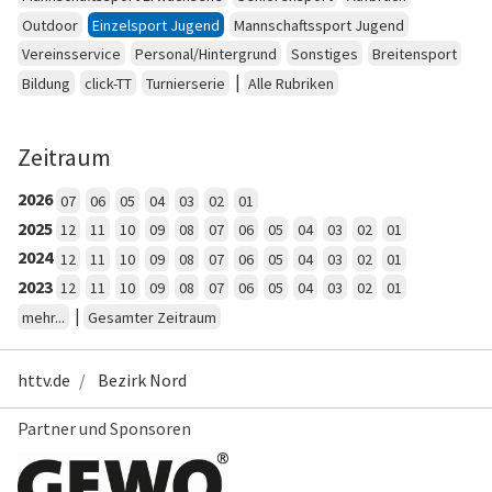
Outdoor
Einzelsport Jugend
Mannschaftssport Jugend
Vereinsservice
Personal/Hintergrund
Sonstiges
Breitensport
|
Bildung
click-TT
Turnierserie
Alle Rubriken
Zeitraum
2026
07
06
05
04
03
02
01
2025
12
11
10
09
08
07
06
05
04
03
02
01
2024
12
11
10
09
08
07
06
05
04
03
02
01
2023
12
11
10
09
08
07
06
05
04
03
02
01
|
mehr...
Gesamter Zeitraum
httv.de
Bezirk Nord
Partner und Sponsoren