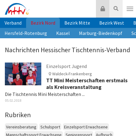
Zum
Login
Suche
Inhalt
Nav
springen
Verband
Bezirk Nord
Bezirk Mitte
Bezirk West
B
Hersfeld-Rotenburg
Kassel
Marburg-Biedenkopf
S
Nachrichten Hessischer Tischtennis-Verband
Einzelsport Jugend
Waldeck-Frankenberg
TT Mini Meisterschaften erstmals
als Kreisveranstaltung
Die Tischtennis Mini Meisterschaften ...
05.02.2018
Rubriken
Vereinsberatung
Schulsport
Einzelsport Erwachsene
Mannschaftssport Erwachsene
Seniorensport
Aufbruch