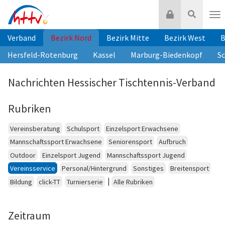
Zum
Login
Suche
Inhalt
Nav
springen
Verband
Bezirk Nord
Bezirk Mitte
Bezirk West
B
Hersfeld-Rotenburg
Kassel
Marburg-Biedenkopf
S
Nachrichten Hessischer Tischtennis-Verband
Rubriken
Vereinsberatung
Schulsport
Einzelsport Erwachsene
Mannschaftssport Erwachsene
Seniorensport
Aufbruch
Outdoor
Einzelsport Jugend
Mannschaftssport Jugend
Vereinsservice
Personal/Hintergrund
Sonstiges
Breitensport
|
Bildung
click-TT
Turnierserie
Alle Rubriken
Zeitraum