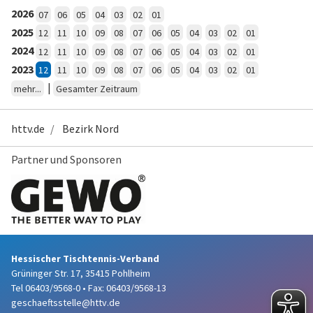
2026
07
06
05
04
03
02
01
2025
12
11
10
09
08
07
06
05
04
03
02
01
2024
12
11
10
09
08
07
06
05
04
03
02
01
2023
12
11
10
09
08
07
06
05
04
03
02
01
|
mehr...
Gesamter Zeitraum
httv.de
Bezirk Nord
Partner und Sponsoren
Hessischer Tischtennis-Verband
Grüninger Str. 17, 35415 Pohlheim
Tel 06403/9568-0
•
Fax: 06403/9568-13
geschaeftsstelle@httv.de