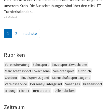
unserem Kreis. Die Ausschreibungen sind über den click-TT
Turnierkalender…
25.06.2016
1
2
nächste
Rubriken
Vereinsberatung
Schulsport
Einzelsport Erwachsene
Mannschaftssport Erwachsene
Seniorensport
Aufbruch
Outdoor
Einzelsport Jugend
Mannschaftssport Jugend
Vereinsservice
Personal/Hintergrund
Sonstiges
Breitensport
|
Bildung
click-TT
Turnierserie
Alle Rubriken
Zeitraum