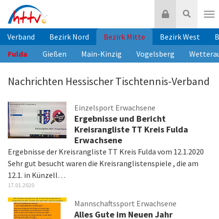
Zum
Login
Suche
Inhalt
Nav
springen
Verband
Bezirk Nord
Bezirk Mitte
Bezirk West
B
Fulda
Gießen
Main-Kinzig
Vogelsberg
Wettera
Nachrichten Hessischer Tischtennis-Verband
Einzelsport Erwachsene
Ergebnisse und Bericht
Kreisrangliste TT Kreis Fulda
Erwachsene
Ergebnisse der Kreisrangliste TT Kreis Fulda vom 12.1.2020
Sehr gut besucht waren die Kreisranglistenspiele , die am
12.1. in Künzell…
17.01.2020
Mannschaftssport Erwachsene
Alles Gute im Neuen Jahr