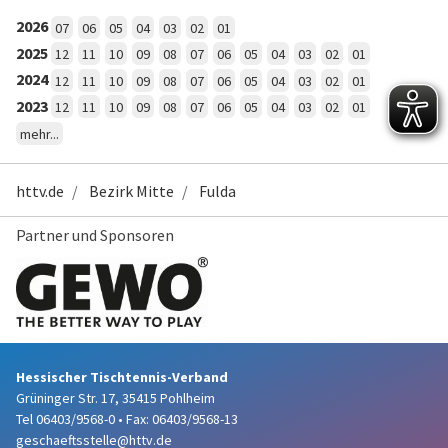
2026
07
06
05
04
03
02
01
2025
12
11
10
09
08
07
06
05
04
03
02
01
2024
12
11
10
09
08
07
06
05
04
03
02
01
2023
12
11
10
09
08
07
06
05
04
03
02
01
mehr...
httv.de
Bezirk Mitte
Fulda
Partner und Sponsoren
Hessischer Tischtennis-Verband
Grüninger Str. 17, 35415 Pohlheim
Tel 06403/9568-0
•
Fax: 06403/9568-13
geschaeftsstelle@httv.de