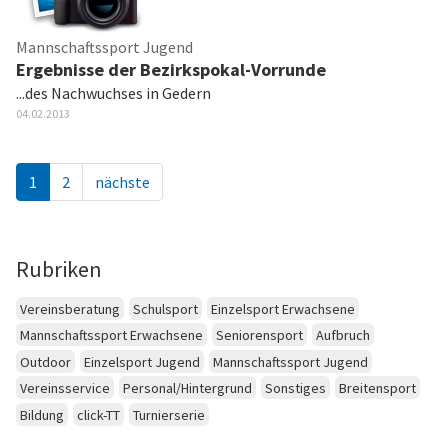
Mannschaftssport Jugend
Ergebnisse der Bezirkspokal-Vorrunde
...des Nachwuchses in Gedern
04.02.2013
1
2
nächste
Rubriken
Vereinsberatung
Schulsport
Einzelsport Erwachsene
Mannschaftssport Erwachsene
Seniorensport
Aufbruch
Outdoor
Einzelsport Jugend
Mannschaftssport Jugend
Vereinsservice
Personal/Hintergrund
Sonstiges
Breitensport
Bildung
click-TT
Turnierserie