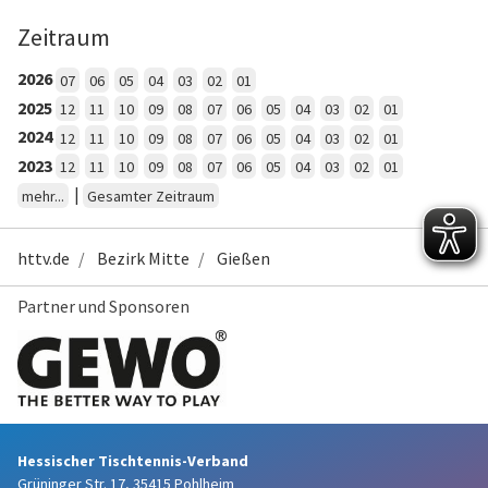
Zeitraum
2026
07
06
05
04
03
02
01
2025
12
11
10
09
08
07
06
05
04
03
02
01
2024
12
11
10
09
08
07
06
05
04
03
02
01
2023
12
11
10
09
08
07
06
05
04
03
02
01
|
mehr...
Gesamter Zeitraum
httv.de
Bezirk Mitte
Gießen
Partner und Sponsoren
Hessischer Tischtennis-Verband
Grüninger Str. 17, 35415 Pohlheim