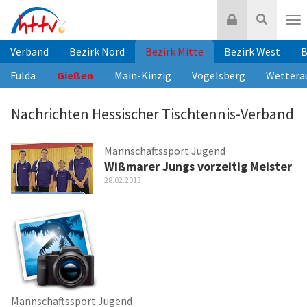
Zum
Login
Suche
Inhalt
Nav
springen
Verband
Bezirk Nord
Bezirk Mitte
Bezirk West
B
Fulda
Gießen
Main-Kinzig
Vogelsberg
Wettera
Nachrichten Hessischer Tischtennis-Verband
Mannschaftssport Jugend
Wißmarer Jungs vorzeitig Meister
28.02.2013
Mannschaftssport Jugend