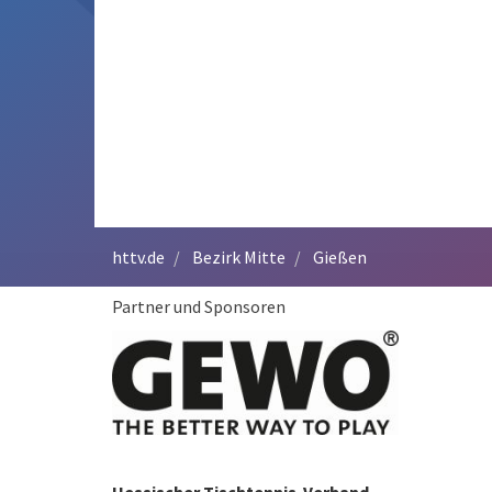
httv.de
Bezirk Mitte
Gießen
Partner und Sponsoren
Hessischer Tischtennis-Verband