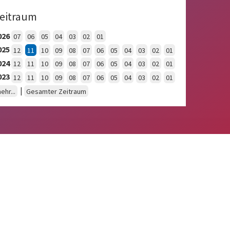
eitraum
026
07
06
05
04
03
02
01
025
12
11
10
09
08
07
06
05
04
03
02
01
024
12
11
10
09
08
07
06
05
04
03
02
01
023
12
11
10
09
08
07
06
05
04
03
02
01
|
ehr...
Gesamter Zeitraum