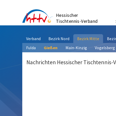
Zum
Inhalt
Hessischer
springen
Tischtennis-Verband
Verband
Bezirk Nord
Bezirk Mitte
Bezi
Fulda
Gießen
Main-Kinzig
Vogelsberg
Nachrichten Hessischer Tischtennis-