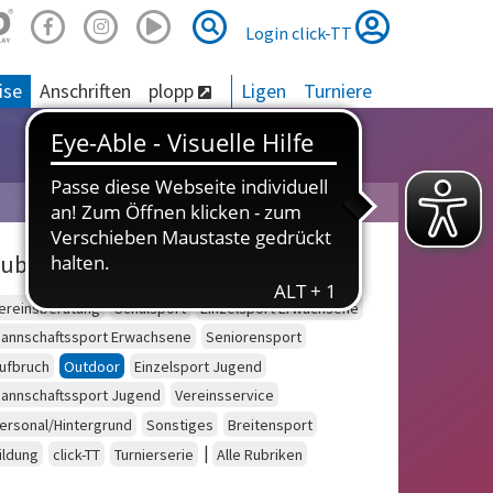
Suche
Suche
Login click-TT
ise
Anschriften
plopp
Ligen
Turniere
ubriken
ereinsberatung
Schulsport
Einzelsport Erwachsene
annschaftssport Erwachsene
Seniorensport
ufbruch
Outdoor
Einzelsport Jugend
annschaftssport Jugend
Vereinsservice
ersonal/Hintergrund
Sonstiges
Breitensport
|
ildung
click-TT
Turnierserie
Alle Rubriken