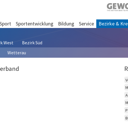
Sport
Sportentwicklung
Bildung
Service
Bezirke & Kre
rk West
Bezirk Süd
Wetterau
Verband
R
V
M
A
M
P
B