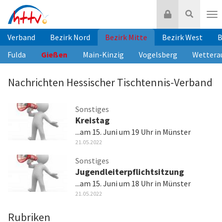
Zum
Login
Suche
Inhalt
Nav
springen
Verband
Bezirk Nord
Bezirk Mitte
Bezirk West
B
Fulda
Gießen
Main-Kinzig
Vogelsberg
Wettera
Nachrichten Hessischer Tischtennis-Verband
Sonstiges
Kreistag
...am 15. Juni um 19 Uhr in Münster
21.05.2022
Sonstiges
Jugendleiterpflichtsitzung
...am 15. Juni um 18 Uhr in Münster
21.05.2022
Rubriken