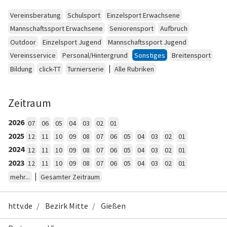
Vereinsberatung
Schulsport
Einzelsport Erwachsene
Mannschaftssport Erwachsene
Seniorensport
Aufbruch
Outdoor
Einzelsport Jugend
Mannschaftssport Jugend
Vereinsservice
Personal/Hintergrund
Sonstiges
Breitensport
|
Bildung
click-TT
Turnierserie
Alle Rubriken
Zeitraum
2026
07
06
05
04
03
02
01
2025
12
11
10
09
08
07
06
05
04
03
02
01
2024
12
11
10
09
08
07
06
05
04
03
02
01
2023
12
11
10
09
08
07
06
05
04
03
02
01
|
mehr...
Gesamter Zeitraum
httv.de
Bezirk Mitte
Gießen