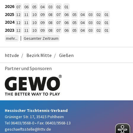
2026
07
06
05
04
03
02
01
2025
12
11
10
09
08
07
06
05
04
03
02
01
2024
12
11
10
09
08
07
06
05
04
03
02
01
2023
12
11
10
09
08
07
06
05
04
03
02
01
|
mehr...
Gesamter Zeitraum
httv.de
Bezirk Mitte
Gießen
Partner und Sponsoren
Hessischer Tischtennis-Verband
Grüninger Str. 17, 35415 Pohlheim
Tel 06403/9568-0
•
Fax: 06403/9568-13
geschaeftsstelle@httv.de