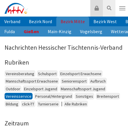
Zum
Login
Suche
Inhalt
Nav
springen
Verband
Bezirk Nord
Bezirk Mitte
Bezirk West
B
Fulda
Gießen
Main-Kinzig
Vogelsberg
Wettera
Nachrichten Hessischer Tischtennis-Verband
Rubriken
Vereinsberatung
Schulsport
Einzelsport Erwachsene
Mannschaftssport Erwachsene
Seniorensport
Aufbruch
Outdoor
Einzelsport Jugend
Mannschaftssport Jugend
Vereinsservice
Personal/Hintergrund
Sonstiges
Breitensport
|
Bildung
click-TT
Turnierserie
Alle Rubriken
Zeitraum