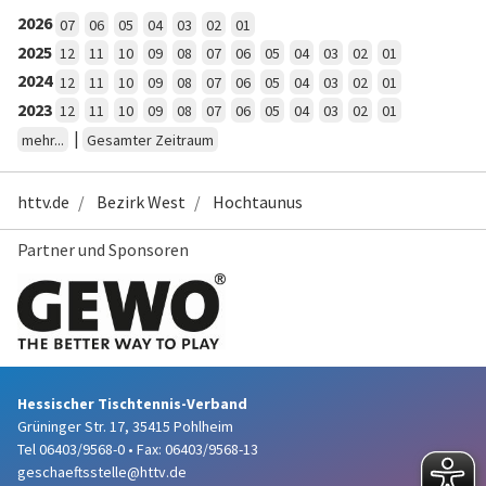
2026
07
06
05
04
03
02
01
2025
12
11
10
09
08
07
06
05
04
03
02
01
2024
12
11
10
09
08
07
06
05
04
03
02
01
2023
12
11
10
09
08
07
06
05
04
03
02
01
|
mehr...
Gesamter Zeitraum
httv.de
Bezirk West
Hochtaunus
Partner und Sponsoren
Hessischer Tischtennis-Verband
Grüninger Str. 17, 35415 Pohlheim
Tel 06403/9568-0
•
Fax: 06403/9568-13
geschaeftsstelle@httv.de