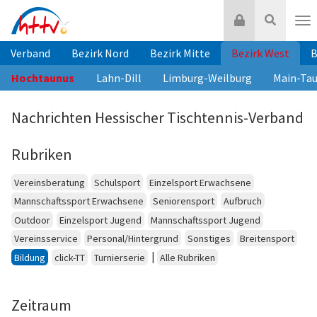
Zum
Login
Suche
Inhalt
Nav
springen
Verband
Bezirk Nord
Bezirk Mitte
Bezirk West
B
Hochtaunus
Lahn-Dill
Limburg-Weilburg
Main-Ta
Nachrichten Hessischer Tischtennis-Verband
Rubriken
Vereinsberatung
Schulsport
Einzelsport Erwachsene
Mannschaftssport Erwachsene
Seniorensport
Aufbruch
Outdoor
Einzelsport Jugend
Mannschaftssport Jugend
Vereinsservice
Personal/Hintergrund
Sonstiges
Breitensport
|
Bildung
click-TT
Turnierserie
Alle Rubriken
Zeitraum