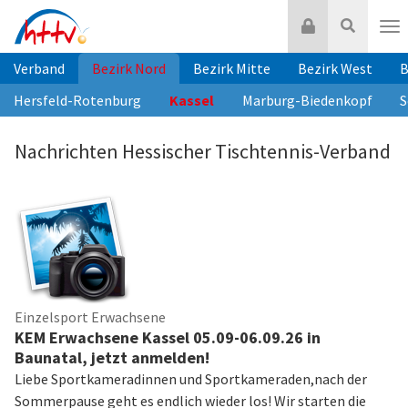
Zum
Login
Suche
Inhalt
Nav
springen
Verband
Bezirk Nord
Bezirk Mitte
Bezirk West
B
Hersfeld-Rotenburg
Kassel
Marburg-Biedenkopf
S
Nachrichten Hessischer Tischtennis-Verband
Einzelsport Erwachsene
KEM Erwachsene Kassel 05.09-06.09.26 in
Baunatal, jetzt anmelden!
Liebe Sportkameradinnen und Sportkameraden,nach der
Sommerpause geht es endlich wieder los! Wir starten die