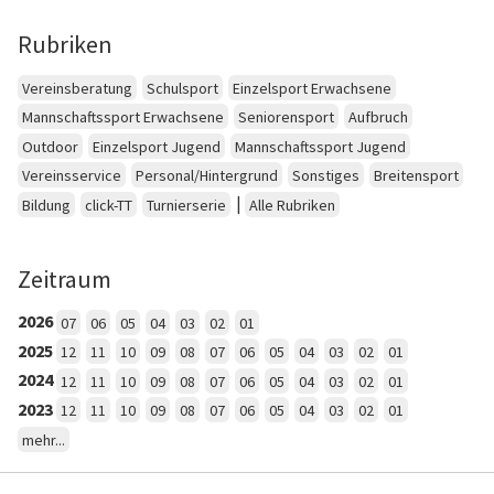
Rubriken
Vereinsberatung
Schulsport
Einzelsport Erwachsene
Mannschaftssport Erwachsene
Seniorensport
Aufbruch
Outdoor
Einzelsport Jugend
Mannschaftssport Jugend
Vereinsservice
Personal/Hintergrund
Sonstiges
Breitensport
|
Bildung
click-TT
Turnierserie
Alle Rubriken
Zeitraum
2026
07
06
05
04
03
02
01
2025
12
11
10
09
08
07
06
05
04
03
02
01
2024
12
11
10
09
08
07
06
05
04
03
02
01
2023
12
11
10
09
08
07
06
05
04
03
02
01
mehr...