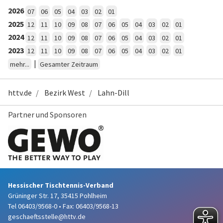
2026
07
06
05
04
03
02
01
2025
12
11
10
09
08
07
06
05
04
03
02
01
2024
12
11
10
09
08
07
06
05
04
03
02
01
2023
12
11
10
09
08
07
06
05
04
03
02
01
|
mehr...
Gesamter Zeitraum
httv.de
Bezirk West
Lahn-Dill
Partner und Sponsoren
Hessischer Tischtennis-Verband
Grüninger Str. 17, 35415 Pohlheim
Tel 06403/9568-0
•
Fax: 06403/9568-13
geschaeftsstelle@httv.de