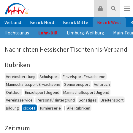
Zum
Login
Suche
Inhalt
Nav
springen
Verband
Bezirk Nord
Bezirk Mitte
Bezirk West
B
Hochtaunus
Lahn-Dill
Limburg-Weilburg
Main-Tau
Nachrichten Hessischer Tischtennis-Verband
Rubriken
Vereinsberatung
Schulsport
Einzelsport Erwachsene
Mannschaftssport Erwachsene
Seniorensport
Aufbruch
Outdoor
Einzelsport Jugend
Mannschaftssport Jugend
Vereinsservice
Personal/Hintergrund
Sonstiges
Breitensport
|
Bildung
click-TT
Turnierserie
Alle Rubriken
Zeitraum