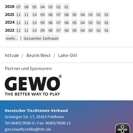
2026
07
06
05
04
03
02
01
2025
12
11
10
09
08
07
06
05
04
03
02
01
2024
12
11
10
09
08
07
06
05
04
03
02
01
2023
12
11
10
09
08
07
06
05
04
03
02
01
|
mehr...
Gesamter Zeitraum
httv.de
Bezirk West
Lahn-Dill
Partner und Sponsoren
Hessischer Tischtennis-Verband
Grüninger Str. 17, 35415 Pohlheim
Tel 06403/9568-0
•
Fax: 06403/9568-13
geschaeftsstelle@httv.de