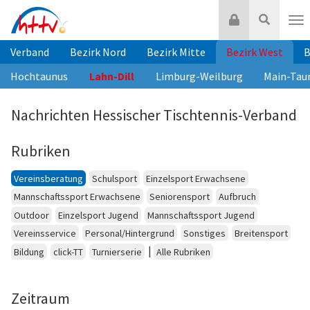
Zum
Login
Suche
Inhalt
Nav
springen
Verband
Bezirk Nord
Bezirk Mitte
Bezirk West
B
Hochtaunus
Lahn-Dill
Limburg-Weilburg
Main-Tau
Nachrichten Hessischer Tischtennis-Verband
Rubriken
Vereinsberatung
Schulsport
Einzelsport Erwachsene
Mannschaftssport Erwachsene
Seniorensport
Aufbruch
Outdoor
Einzelsport Jugend
Mannschaftssport Jugend
Vereinsservice
Personal/Hintergrund
Sonstiges
Breitensport
|
Bildung
click-TT
Turnierserie
Alle Rubriken
Zeitraum