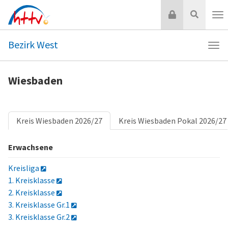
Zum
Login
Suche
Inhalt
Nav
springen
Bezirk West
Navi
Bezi
Wes
Wiesbaden
Kreis Wiesbaden 2026/27
Kreis Wiesbaden Pokal 2026/27
Erwachsene
Kreisliga
1. Kreisklasse
2. Kreisklasse
3. Kreisklasse Gr.1
3. Kreisklasse Gr.2