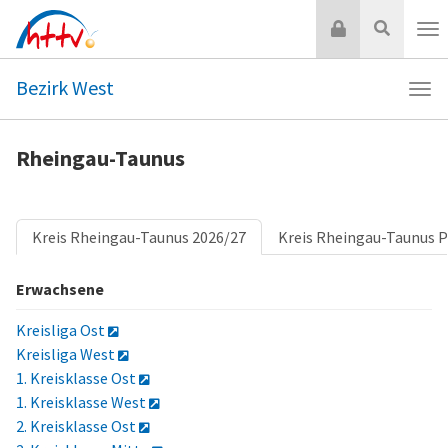
Zum
Login
Suche
Inhalt
Nav
springen
Bezirk West
Navi
Bezi
Wes
Rheingau-Taunus
Kreis Rheingau-Taunus 2026/27
Kreis Rheingau-Taunus P
Erwachsene
Kreisliga Ost
Kreisliga West
1. Kreisklasse Ost
1. Kreisklasse West
2. Kreisklasse Ost