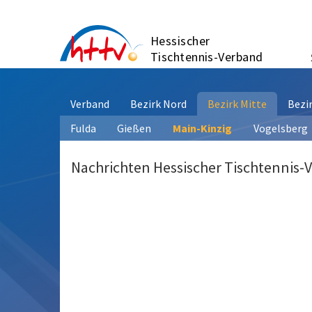
Zum
Inhalt
Hessischer
springen
Tischtennis-Verband
Verband
Bezirk Nord
Bezirk Mitte
Bezi
Fulda
Gießen
Main-Kinzig
Vogelsberg
Nachrichten Hessischer Tischtennis-