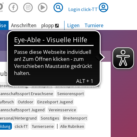
Suche
Suche
Login click-TT
ise
Anschriften
plopp
Ligen
Turniere
ubriken
ereinsberatung
Schulsport
Einzelsport Erwachsene
annschaftssport Erwachsene
Seniorensport
ufbruch
Outdoor
Einzelsport Jugend
annschaftssport Jugend
Vereinsservice
ersonal/Hintergrund
Sonstiges
Breitensport
|
ildung
click-TT
Turnierserie
Alle Rubriken