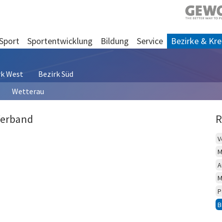
Sport
Sportentwicklung
Bildung
Service
Bezirke & Kre
rk West
Bezirk Süd
Wetterau
Verband
R
V
M
A
M
P
B