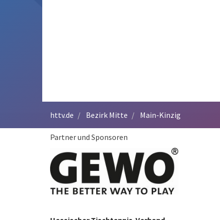
httv.de
Bezirk Mitte
Main-Kinzig
Partner und Sponsoren
Hessischer Tischtennis-Verband