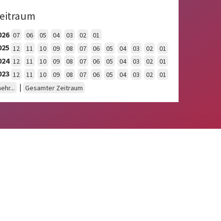
eitraum
026
07
06
05
04
03
02
01
025
12
11
10
09
08
07
06
05
04
03
02
01
024
12
11
10
09
08
07
06
05
04
03
02
01
023
12
11
10
09
08
07
06
05
04
03
02
01
|
ehr...
Gesamter Zeitraum