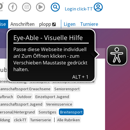
Suche
Suche
Login click-TT
ise
Anschriften
plopp
Ligen
Turniere
ubriken
ereinsberatung
Schulsport
Einzelsport Erwachsene
annschaftssport Erwachsene
Seniorensport
ufbruch
Outdoor
Einzelsport Jugend
annschaftssport Jugend
Vereinsservice
ersonal/Hintergrund
Sonstiges
Breitensport
|
ildung
click-TT
Turnierserie
Alle Rubriken