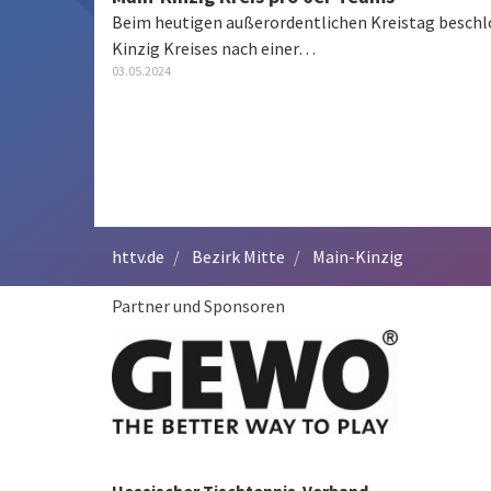
Beim heutigen außerordentlichen Kreistag beschlo
Kinzig Kreises nach einer…
03.05.2024
httv.de
Bezirk Mitte
Main-Kinzig
Partner und Sponsoren
Hessischer Tischtennis-Verband