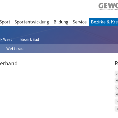
Sport
Sportentwicklung
Bildung
Service
Bezirke & Kre
rk West
Bezirk Süd
Wetterau
Verband
R
V
M
A
M
P
B