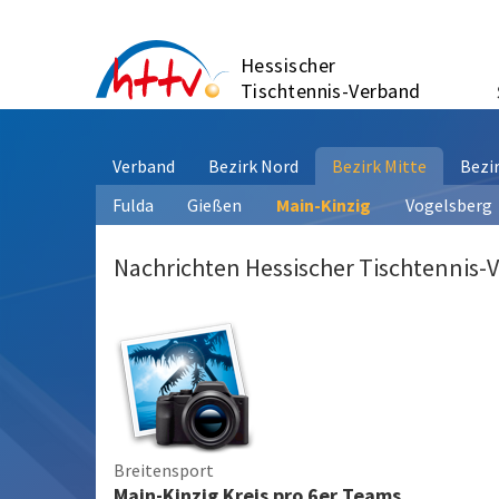
Zum
Inhalt
Hessischer
springen
Tischtennis-Verband
Verband
Bezirk Nord
Bezirk Mitte
Bezi
Fulda
Gießen
Main-Kinzig
Vogelsberg
Nachrichten Hessischer Tischtennis-
Breitensport
Main-Kinzig Kreis pro 6er Teams