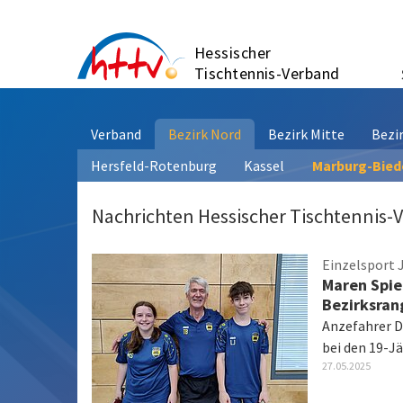
Zum
Inhalt
Hessischer
springen
Tischtennis-Verband
Verband
Bezirk Nord
Bezirk Mitte
Bezi
Hersfeld-Rotenburg
Kassel
Marburg-Bie
Nachrichten Hessischer Tischtennis-
Einzelsport 
Maren Spie
Bezirksran
Anzefahrer Du
bei den 19-J
27.05.2025