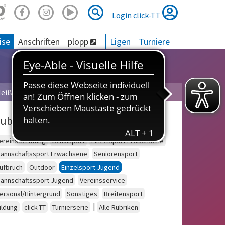
Suche
Suche
Login click-TT
ise
Anschriften
plopp
Ligen
Turniere
eißner
ubriken
ereinsberatung
Schulsport
Einzelsport Erwachsene
annschaftssport Erwachsene
Seniorensport
ufbruch
Outdoor
Einzelsport Jugend
annschaftssport Jugend
Vereinsservice
ersonal/Hintergrund
Sonstiges
Breitensport
|
ildung
click-TT
Turnierserie
Alle Rubriken