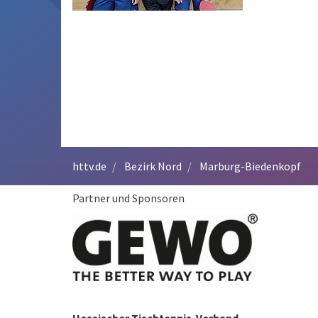
httv.de
Bezirk Nord
Marburg-Biedenkopf
Partner und Sponsoren
Hessischer Tischtennis-Verband