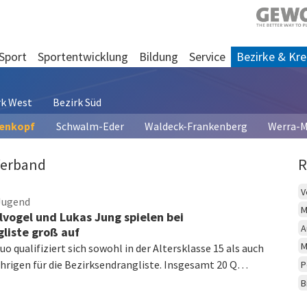
Sport
Sportentwicklung
Bildung
Service
Bezirke & Kre
rk West
Bezirk Süd
denkopf
Schwalm-Eder
Waldeck-Frankenberg
Werra-M
Verband
R
V
Jugend
M
lvogel und Lukas Jung spielen bei
A
gliste groß auf
M
o qualifiziert sich sowohl in der Altersklasse 15 als auch
ährigen für die Bezirksendrangliste. Insgesamt 20 Q…
P
B