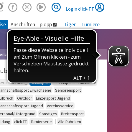
Suche
Suche
Login click-TT
ise
Anschriften
plopp
Ligen
Turniere
eißner
ubriken
ereinsberatung
Schulsport
Einzelsport Erwachsene
annschaftssport Erwachsene
Seniorensport
ufbruch
Outdoor
Einzelsport Jugend
annschaftssport Jugend
Vereinsservice
ersonal/Hintergrund
Sonstiges
Breitensport
|
ildung
click-TT
Turnierserie
Alle Rubriken