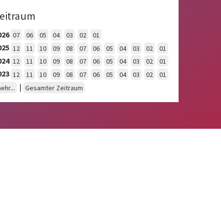
eitraum
026
07
06
05
04
03
02
01
025
12
11
10
09
08
07
06
05
04
03
02
01
024
12
11
10
09
08
07
06
05
04
03
02
01
023
12
11
10
09
08
07
06
05
04
03
02
01
|
ehr...
Gesamter Zeitraum