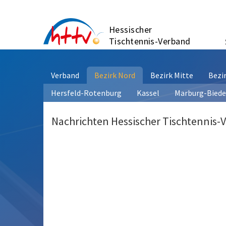
Zum
Inhalt
Hessischer
springen
Tischtennis-Verband
Verband
Bezirk Nord
Bezirk Mitte
Bezi
Hersfeld-Rotenburg
Kassel
Marburg-Bied
Nachrichten Hessischer Tischtennis-