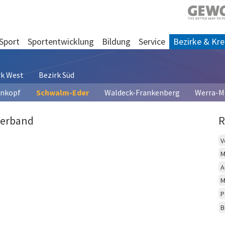
Sport
Sportentwicklung
Bildung
Service
Bezirke & Kre
rk West
Bezirk Süd
enkopf
Schwalm-Eder
Waldeck-Frankenberg
Werra-M
Verband
R
V
M
A
M
P
B