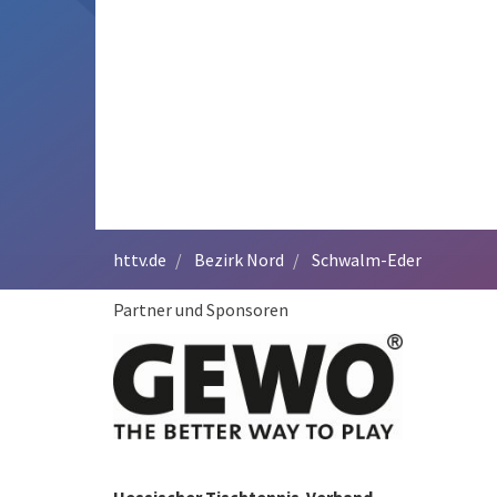
httv.de
Bezirk Nord
Schwalm-Eder
Partner und Sponsoren
Hessischer Tischtennis-Verband