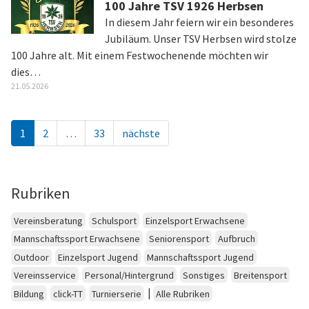
100 Jahre TSV 1926 Herbsen
In diesem Jahr feiern wir ein besonderes
Jubiläum. Unser TSV Herbsen wird stolze
100 Jahre alt. Mit einem Festwochenende möchten wir
dies…
21.05.2026
1
2
…
33
nächste
Rubriken
Vereinsberatung
Schulsport
Einzelsport Erwachsene
Mannschaftssport Erwachsene
Seniorensport
Aufbruch
Outdoor
Einzelsport Jugend
Mannschaftssport Jugend
Vereinsservice
Personal/Hintergrund
Sonstiges
Breitensport
|
Bildung
click-TT
Turnierserie
Alle Rubriken