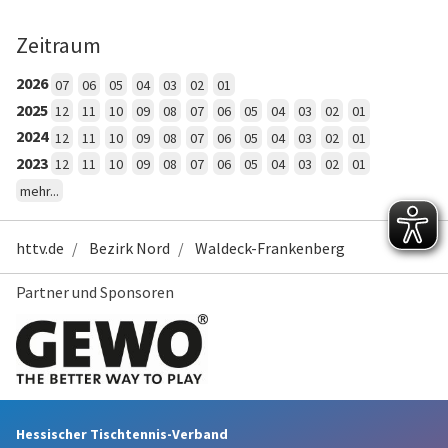
Zeitraum
2026
07
06
05
04
03
02
01
2025
12
11
10
09
08
07
06
05
04
03
02
01
2024
12
11
10
09
08
07
06
05
04
03
02
01
2023
12
11
10
09
08
07
06
05
04
03
02
01
mehr...
httv.de
Bezirk Nord
Waldeck-Frankenberg
Partner und Sponsoren
Hessischer Tischtennis-Verband