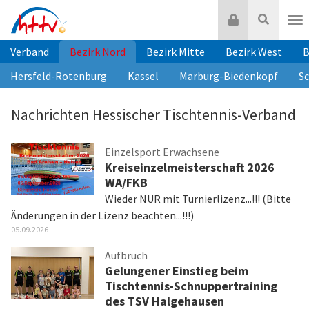
Zum
Login
Suche
Inhalt
Nav
springen
Verband
Bezirk Nord
Bezirk Mitte
Bezirk West
B
Hersfeld-Rotenburg
Kassel
Marburg-Biedenkopf
S
Nachrichten Hessischer Tischtennis-Verband
Einzelsport Erwachsene
Kreiseinzelmeisterschaft 2026
WA/FKB
Wieder NUR mit Turnierlizenz...!!! (Bitte
Änderungen in der Lizenz beachten...!!!)
05.09.2026
Aufbruch
Gelungener Einstieg beim
Tischtennis-Schnuppertraining
des TSV Halgehausen