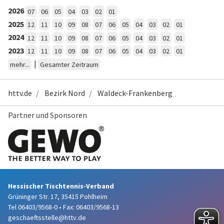
2026
07
06
05
04
03
02
01
2025
12
11
10
09
08
07
06
05
04
03
02
01
2024
12
11
10
09
08
07
06
05
04
03
02
01
2023
12
11
10
09
08
07
06
05
04
03
02
01
|
mehr...
Gesamter Zeitraum
httv.de
Bezirk Nord
Waldeck-Frankenberg
Partner und Sponsoren
Hessischer Tischtennis-Verband
Grüninger Str. 17, 35415 Pohlheim
Tel 06403/9568-0
•
Fax: 06403/9568-13
geschaeftsstelle@httv.de