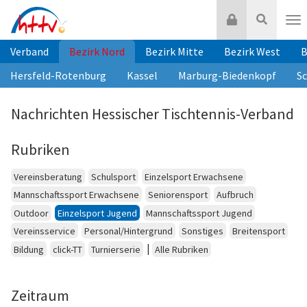
Zum
Login
Suche
Inhalt
Nav
springen
Verband
Bezirk Nord
Bezirk Mitte
Bezirk West
B
Hersfeld-Rotenburg
Kassel
Marburg-Biedenkopf
S
Nachrichten Hessischer Tischtennis-Verband
Rubriken
Vereinsberatung
Schulsport
Einzelsport Erwachsene
Mannschaftssport Erwachsene
Seniorensport
Aufbruch
Outdoor
Einzelsport Jugend
Mannschaftssport Jugend
Vereinsservice
Personal/Hintergrund
Sonstiges
Breitensport
|
Bildung
click-TT
Turnierserie
Alle Rubriken
Zeitraum