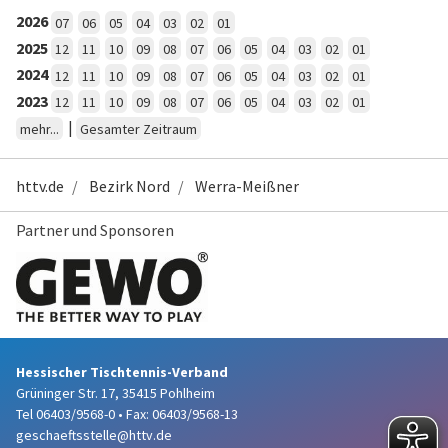
2026
07
06
05
04
03
02
01
2025
12
11
10
09
08
07
06
05
04
03
02
01
2024
12
11
10
09
08
07
06
05
04
03
02
01
2023
12
11
10
09
08
07
06
05
04
03
02
01
|
mehr...
Gesamter Zeitraum
httv.de
Bezirk Nord
Werra-Meißner
Partner und Sponsoren
Hessischer Tischtennis-Verband
Grüninger Str. 17, 35415 Pohlheim
Tel 06403/9568-0
•
Fax: 06403/9568-13
geschaeftsstelle@httv.de