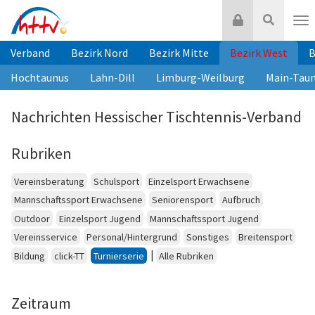
Zum
Login
Suche
Inhalt
Nav
springen
Verband
Bezirk Nord
Bezirk Mitte
Bezirk West
B
Hochtaunus
Lahn-Dill
Limburg-Weilburg
Main-Tau
Nachrichten Hessischer Tischtennis-Verband
Rubriken
Vereinsberatung
Schulsport
Einzelsport Erwachsene
Mannschaftssport Erwachsene
Seniorensport
Aufbruch
Outdoor
Einzelsport Jugend
Mannschaftssport Jugend
Vereinsservice
Personal/Hintergrund
Sonstiges
Breitensport
|
Bildung
click-TT
Turnierserie
Alle Rubriken
Zeitraum