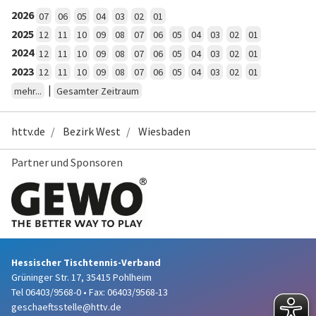
2026
07
06
05
04
03
02
01
2025
12
11
10
09
08
07
06
05
04
03
02
01
2024
12
11
10
09
08
07
06
05
04
03
02
01
2023
12
11
10
09
08
07
06
05
04
03
02
01
|
mehr...
Gesamter Zeitraum
httv.de
Bezirk West
Wiesbaden
Partner und Sponsoren
Hessischer Tischtennis-Verband
Grüninger Str. 17, 35415 Pohlheim
Tel 06403/9568-0
•
Fax: 06403/9568-13
geschaeftsstelle@httv.de