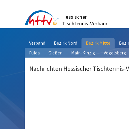
Zum
Inhalt
Hessischer
springen
Tischtennis-Verband
Verband
Bezirk Nord
Bezirk Mitte
Bezi
Fulda
Gießen
Main-Kinzig
Vogelsberg
Nachrichten Hessischer Tischtennis-