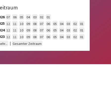
eitraum
026
07
06
05
04
03
02
01
025
12
11
10
09
08
07
06
05
04
03
02
01
024
12
11
10
09
08
07
06
05
04
03
02
01
023
12
11
10
09
08
07
06
05
04
03
02
01
|
ehr...
Gesamter Zeitraum