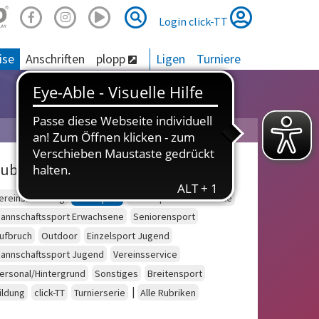
Suche
Suche
Login click-TT
ise
Anschriften
plopp
Ligen
Turniere
ubriken
ereinsberatung
Schulsport
Einzelsport Erwachsene
annschaftssport Erwachsene
Seniorensport
ufbruch
Outdoor
Einzelsport Jugend
annschaftssport Jugend
Vereinsservice
ersonal/Hintergrund
Sonstiges
Breitensport
|
ildung
click-TT
Turnierserie
Alle Rubriken