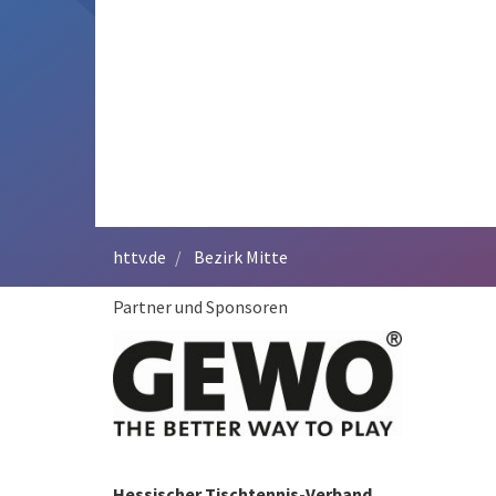
httv.de
Bezirk Mitte
Partner und Sponsoren
Hessischer Tischtennis-Verband