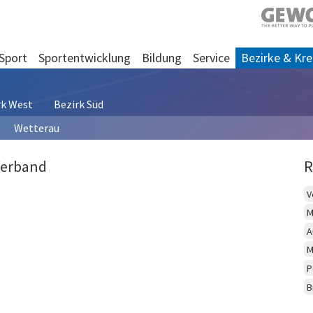
Sport
Sportentwicklung
Bildung
Service
Bezirke & Kre
rk West
Bezirk Süd
Wetterau
Verband
R
V
M
A
M
P
B