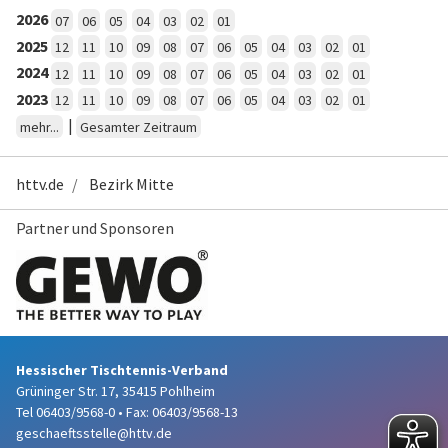
2026
07
06
05
04
03
02
01
2025
12
11
10
09
08
07
06
05
04
03
02
01
2024
12
11
10
09
08
07
06
05
04
03
02
01
2023
12
11
10
09
08
07
06
05
04
03
02
01
|
mehr...
Gesamter Zeitraum
httv.de
Bezirk Mitte
Partner und Sponsoren
Hessischer Tischtennis-Verband
Grüninger Str. 17, 35415 Pohlheim
Tel 06403/9568-0
•
Fax: 06403/9568-13
geschaeftsstelle@httv.de