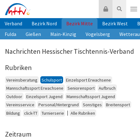
Zum
Login
Suche
Inhalt
Nav
springen
Verband
Bezirk Nord
Bezirk Mitte
Bezirk West
B
Fulda
Gießen
Main-Kinzig
Vogelsberg
Wetterau
Nachrichten Hessischer Tischtennis-Verband
Rubriken
Vereinsberatung
Schulsport
Einzelsport Erwachsene
Mannschaftssport Erwachsene
Seniorensport
Aufbruch
Outdoor
Einzelsport Jugend
Mannschaftssport Jugend
Vereinsservice
Personal/Hintergrund
Sonstiges
Breitensport
|
Bildung
click-TT
Turnierserie
Alle Rubriken
Zeitraum