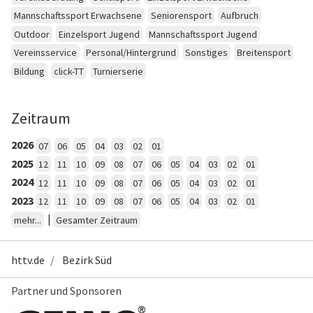
Mannschaftssport Erwachsene
Seniorensport
Aufbruch
Outdoor
Einzelsport Jugend
Mannschaftssport Jugend
Vereinsservice
Personal/Hintergrund
Sonstiges
Breitensport
Bildung
click-TT
Turnierserie
Zeitraum
2026
07
06
05
04
03
02
01
2025
12
11
10
09
08
07
06
05
04
03
02
01
2024
12
11
10
09
08
07
06
05
04
03
02
01
2023
12
11
10
09
08
07
06
05
04
03
02
01
|
mehr...
Gesamter Zeitraum
httv.de
Bezirk Süd
Partner und Sponsoren