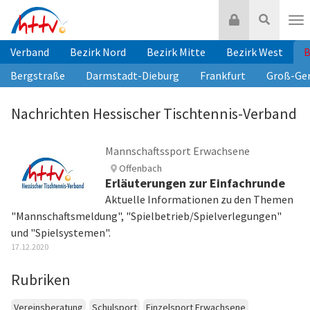
Zum
Login
Suche
Inhalt
Nav
springen
Verband
Bezirk Nord
Bezirk Mitte
Bezirk West
B
Bergstraße
Darmstadt-Dieburg
Frankfurt
Groß-Ge
Nachrichten Hessischer Tischtennis-Verband
Mannschaftssport Erwachsene
Offenbach
Erläuterungen zur Einfachrunde
Aktuelle Informationen zu den Themen
"Mannschaftsmeldung", "Spielbetrieb/Spielverlegungen"
und "Spielsystemen".
17.12.2020
Rubriken
Vereinsberatung
Schulsport
Einzelsport Erwachsene