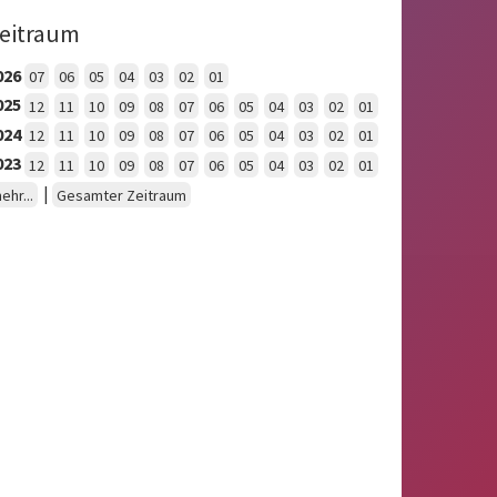
eitraum
026
07
06
05
04
03
02
01
025
12
11
10
09
08
07
06
05
04
03
02
01
024
12
11
10
09
08
07
06
05
04
03
02
01
023
12
11
10
09
08
07
06
05
04
03
02
01
|
ehr...
Gesamter Zeitraum