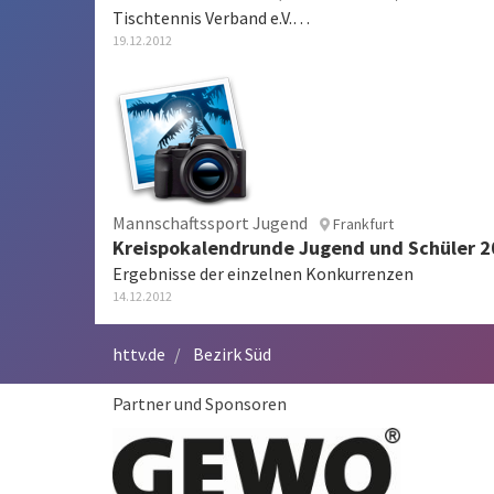
Tischtennis Verband e.V.…
19.12.2012
Mannschaftssport Jugend
Frankfurt
Kreispokalendrunde Jugend und Schüler 
Ergebnisse der einzelnen Konkurrenzen
14.12.2012
httv.de
Bezirk Süd
Partner und Sponsoren