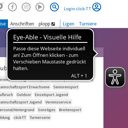
Suche
Suche
Login click-TT
ise
Anschriften
plopp
Ligen
Turniere
ubriken
ereinsberatung
Schulsport
Einzelsport Erwachsene
annschaftssport Erwachsene
Seniorensport
ufbruch
Outdoor
Einzelsport Jugend
annschaftssport Jugend
Vereinsservice
ersonal/Hintergrund
Sonstiges
Breitensport
ildung
click-TT
Turnierserie