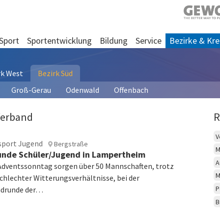
Sport
Sportentwicklung
Bildung
Service
Bezirke & Kre
rk West
Bezirk Süd
Groß-Gerau
Odenwald
Offenbach
Verband
R
V
sport Jugend
Bergstraße
M
nde Schüler/Jugend in Lampertheim
A
dventssonntag sorgen über 50 Mannschaften, trotz
M
schlechter Witterungsverhältnisse, bei der
P
ndrunde der…
B