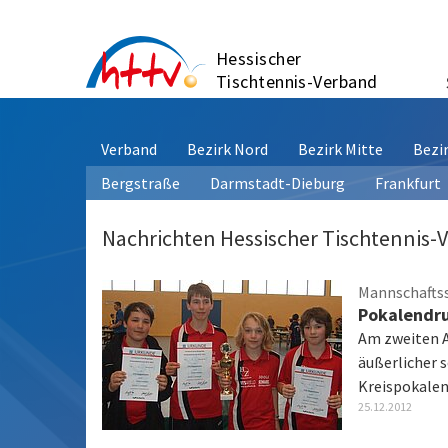
Zum
Inhalt
Hessischer
springen
Tischtennis-Verband
Verband
Bezirk Nord
Bezirk Mitte
Bezi
Bergstraße
Darmstadt-Dieburg
Frankfurt
Nachrichten Hessischer Tischtennis-
Mannschafts
Pokalendru
Am zweiten A
äußerlicher 
Kreispokale
25.12.2012