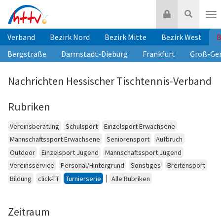
Zum
Login
Suche
Inhalt
Nav
springen
Verband
Bezirk Nord
Bezirk Mitte
Bezirk West
B
Bergstraße
Darmstadt-Dieburg
Frankfurt
Groß-Ge
Nachrichten Hessischer Tischtennis-Verband
Rubriken
Vereinsberatung
Schulsport
Einzelsport Erwachsene
Mannschaftssport Erwachsene
Seniorensport
Aufbruch
Outdoor
Einzelsport Jugend
Mannschaftssport Jugend
Vereinsservice
Personal/Hintergrund
Sonstiges
Breitensport
|
Bildung
click-TT
Turnierserie
Alle Rubriken
Zeitraum