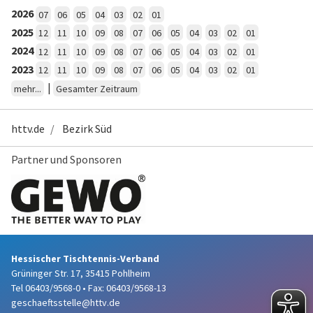
2026
07
06
05
04
03
02
01
2025
12
11
10
09
08
07
06
05
04
03
02
01
2024
12
11
10
09
08
07
06
05
04
03
02
01
2023
12
11
10
09
08
07
06
05
04
03
02
01
|
mehr...
Gesamter Zeitraum
httv.de
Bezirk Süd
Partner und Sponsoren
Hessischer Tischtennis-Verband
Grüninger Str. 17, 35415 Pohlheim
Tel 06403/9568-0
•
Fax: 06403/9568-13
geschaeftsstelle@httv.de