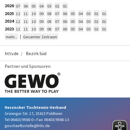
2026
07
06
05
04
03
02
01
2025
12
11
10
09
08
07
06
05
04
03
02
01
2024
12
11
10
09
08
07
06
05
04
03
02
01
2023
12
11
10
09
08
07
06
05
04
03
02
01
|
mehr...
Gesamter Zeitraum
httv.de
Bezirk Süd
Partner und Sponsoren
Hessischer Tischtennis-Verband
Grüninger Str. 17, 35415 Pohlheim
Tel 06403/9568-0
•
Fax: 06403/9568-13
geschaeftsstelle@httv.de