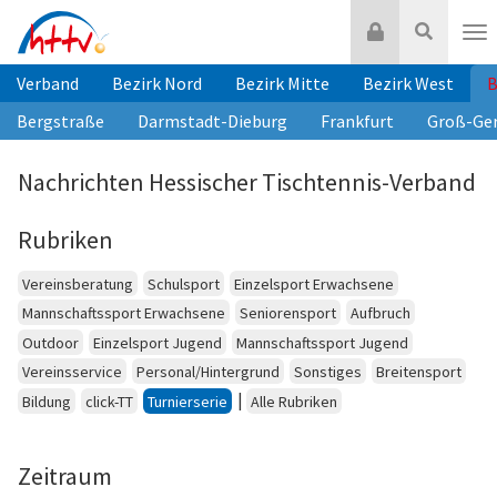
Zum
Login
Suche
Inhalt
Nav
springen
Verband
Bezirk Nord
Bezirk Mitte
Bezirk West
B
Bergstraße
Darmstadt-Dieburg
Frankfurt
Groß-Ge
Nachrichten Hessischer Tischtennis-Verband
Rubriken
Vereinsberatung
Schulsport
Einzelsport Erwachsene
Mannschaftssport Erwachsene
Seniorensport
Aufbruch
Outdoor
Einzelsport Jugend
Mannschaftssport Jugend
Vereinsservice
Personal/Hintergrund
Sonstiges
Breitensport
|
Bildung
click-TT
Turnierserie
Alle Rubriken
Zeitraum