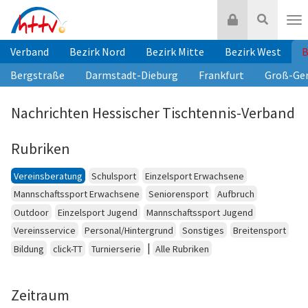
Zum
Login
Suche
Inhalt
Nav
springen
Verband
Bezirk Nord
Bezirk Mitte
Bezirk West
B
Bergstraße
Darmstadt-Dieburg
Frankfurt
Groß-Ge
Nachrichten Hessischer Tischtennis-Verband
Rubriken
Vereinsberatung
Schulsport
Einzelsport Erwachsene
Mannschaftssport Erwachsene
Seniorensport
Aufbruch
Outdoor
Einzelsport Jugend
Mannschaftssport Jugend
Vereinsservice
Personal/Hintergrund
Sonstiges
Breitensport
|
Bildung
click-TT
Turnierserie
Alle Rubriken
Zeitraum