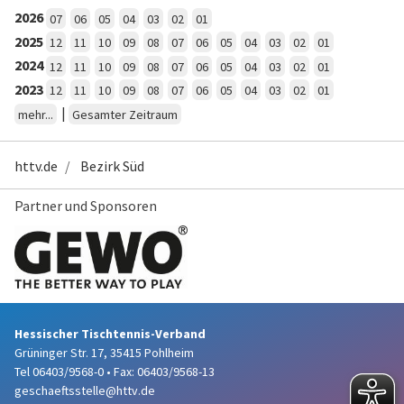
2026
07
06
05
04
03
02
01
2025
12
11
10
09
08
07
06
05
04
03
02
01
2024
12
11
10
09
08
07
06
05
04
03
02
01
2023
12
11
10
09
08
07
06
05
04
03
02
01
|
mehr...
Gesamter Zeitraum
httv.de
Bezirk Süd
Partner und Sponsoren
Hessischer Tischtennis-Verband
Grüninger Str. 17, 35415 Pohlheim
Tel 06403/9568-0
•
Fax: 06403/9568-13
geschaeftsstelle@httv.de