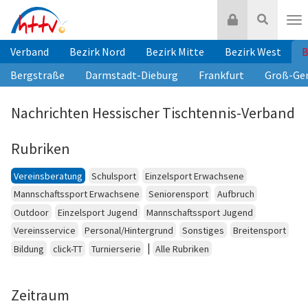
Zum
Login
Suche
Inhalt
Nav
springen
Verband
Bezirk Nord
Bezirk Mitte
Bezirk West
B
Bergstraße
Darmstadt-Dieburg
Frankfurt
Groß-Ge
Nachrichten Hessischer Tischtennis-Verband
Rubriken
Vereinsberatung
Schulsport
Einzelsport Erwachsene
Mannschaftssport Erwachsene
Seniorensport
Aufbruch
Outdoor
Einzelsport Jugend
Mannschaftssport Jugend
Vereinsservice
Personal/Hintergrund
Sonstiges
Breitensport
|
Bildung
click-TT
Turnierserie
Alle Rubriken
Zeitraum