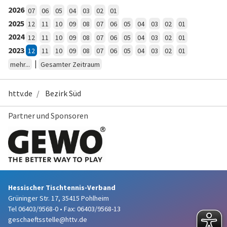
2026
07
06
05
04
03
02
01
2025
12
11
10
09
08
07
06
05
04
03
02
01
2024
12
11
10
09
08
07
06
05
04
03
02
01
2023
12
11
10
09
08
07
06
05
04
03
02
01
|
mehr...
Gesamter Zeitraum
httv.de
Bezirk Süd
Partner und Sponsoren
Hessischer Tischtennis-Verband
Grüninger Str. 17, 35415 Pohlheim
Tel 06403/9568-0
•
Fax: 06403/9568-13
geschaeftsstelle@httv.de