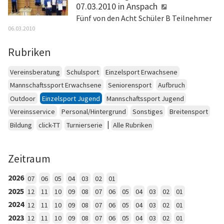
07.03.2010 in Anspach
Fünf von den Acht Schüler B Teilnehmer
06.03.2010
Rubriken
Vereinsberatung
Schulsport
Einzelsport Erwachsene
Mannschaftssport Erwachsene
Seniorensport
Aufbruch
Outdoor
Einzelsport Jugend
Mannschaftssport Jugend
Vereinsservice
Personal/Hintergrund
Sonstiges
Breitensport
|
Bildung
click-TT
Turnierserie
Alle Rubriken
Zeitraum
2026
07
06
05
04
03
02
01
2025
12
11
10
09
08
07
06
05
04
03
02
01
2024
12
11
10
09
08
07
06
05
04
03
02
01
2023
12
11
10
09
08
07
06
05
04
03
02
01