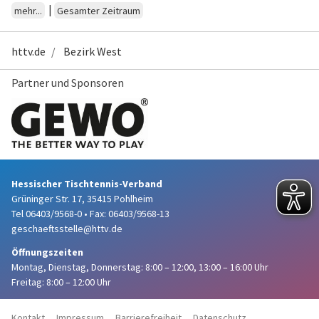
|
mehr...
Gesamter Zeitraum
httv.de
Bezirk West
Partner und Sponsoren
Hessischer Tischtennis-Verband
Grüninger Str. 17, 35415 Pohlheim
Tel 06403/9568-0
•
Fax: 06403/9568-13
geschaeftsstelle@httv.de
Öffnungszeiten
Montag, Dienstag, Donnerstag:
8:00 – 12:00,
13:00 – 16:00 Uhr
Freitag: 8:00 – 12:00 Uhr
Kontakt
Impressum
Barrierefreiheit
Datenschutz