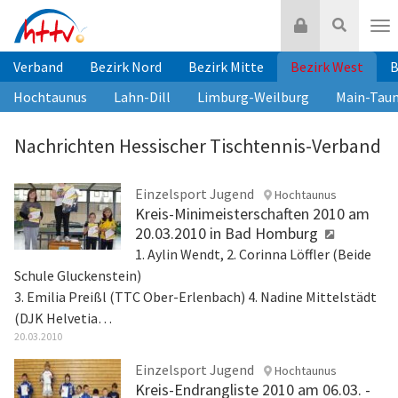
Zum
Login
Suche
Inhalt
Nav
springen
Verband
Bezirk Nord
Bezirk Mitte
Bezirk West
B
Hochtaunus
Lahn-Dill
Limburg-Weilburg
Main-Tau
Nachrichten Hessischer Tischtennis-Verband
Einzelsport Jugend
Hochtaunus
Kreis-Minimeisterschaften 2010 am
20.03.2010 in Bad Homburg
1. Aylin Wendt, 2. Corinna Löffler (Beide
Schule Gluckenstein)
3. Emilia Preißl (TTC Ober-Erlenbach) 4. Nadine Mittelstädt
(DJK Helvetia…
20.03.2010
Einzelsport Jugend
Hochtaunus
Kreis-Endrangliste 2010 am 06.03. -