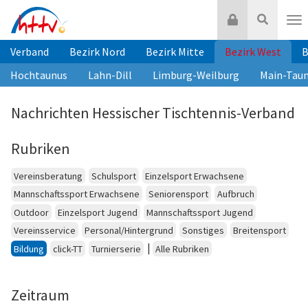
Zum
Login
Suche
Inhalt
Nav
springen
Verband
Bezirk Nord
Bezirk Mitte
Bezirk West
B
Hochtaunus
Lahn-Dill
Limburg-Weilburg
Main-Tau
Nachrichten Hessischer Tischtennis-Verband
Rubriken
Vereinsberatung
Schulsport
Einzelsport Erwachsene
Mannschaftssport Erwachsene
Seniorensport
Aufbruch
Outdoor
Einzelsport Jugend
Mannschaftssport Jugend
Vereinsservice
Personal/Hintergrund
Sonstiges
Breitensport
|
Bildung
click-TT
Turnierserie
Alle Rubriken
Zeitraum