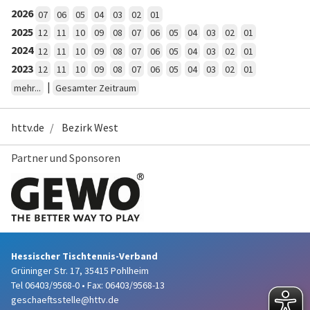
2026
07
06
05
04
03
02
01
2025
12
11
10
09
08
07
06
05
04
03
02
01
2024
12
11
10
09
08
07
06
05
04
03
02
01
2023
12
11
10
09
08
07
06
05
04
03
02
01
|
mehr...
Gesamter Zeitraum
httv.de
Bezirk West
Partner und Sponsoren
Hessischer Tischtennis-Verband
Grüninger Str. 17, 35415 Pohlheim
Tel 06403/9568-0
•
Fax: 06403/9568-13
geschaeftsstelle@httv.de