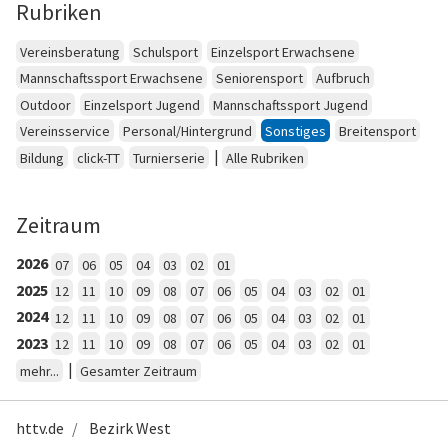
Rubriken
Vereinsberatung
Schulsport
Einzelsport Erwachsene
Mannschaftssport Erwachsene
Seniorensport
Aufbruch
Outdoor
Einzelsport Jugend
Mannschaftssport Jugend
Vereinsservice
Personal/Hintergrund
Sonstiges
Breitensport
|
Bildung
click-TT
Turnierserie
Alle Rubriken
Zeitraum
2026
07
06
05
04
03
02
01
2025
12
11
10
09
08
07
06
05
04
03
02
01
2024
12
11
10
09
08
07
06
05
04
03
02
01
2023
12
11
10
09
08
07
06
05
04
03
02
01
|
mehr...
Gesamter Zeitraum
httv.de
Bezirk West