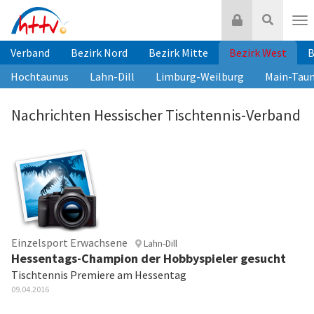
Zum
Login
Suche
Inhalt
Nav
springen
Verband
Bezirk Nord
Bezirk Mitte
Bezirk West
B
Hochtaunus
Lahn-Dill
Limburg-Weilburg
Main-Tau
Nachrichten Hessischer Tischtennis-Verband
Einzelsport Erwachsene
Lahn-Dill
Hessentags-Champion der Hobbyspieler gesucht
Tischtennis Premiere am Hessentag
09.04.2016