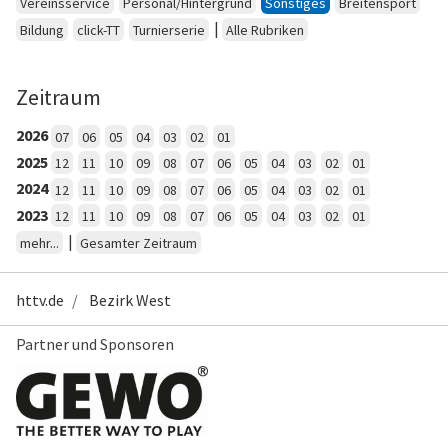
Vereinsservice
Personal/Hintergrund
Sonstiges
Breitensport
|
Bildung
click-TT
Turnierserie
Alle Rubriken
Zeitraum
2026
07
06
05
04
03
02
01
2025
12
11
10
09
08
07
06
05
04
03
02
01
2024
12
11
10
09
08
07
06
05
04
03
02
01
2023
12
11
10
09
08
07
06
05
04
03
02
01
|
mehr...
Gesamter Zeitraum
httv.de
Bezirk West
Partner und Sponsoren