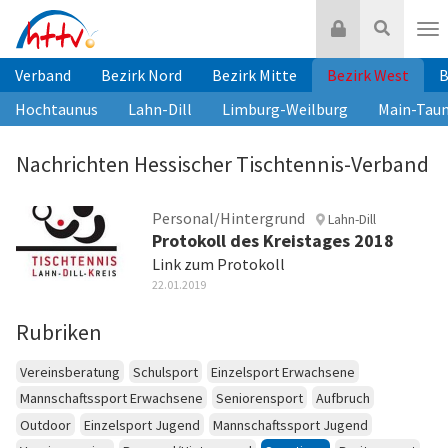
Zum
Login
Suche
Inhalt
Nav
springen
Verband
Bezirk Nord
Bezirk Mitte
Bezirk West
B
Hochtaunus
Lahn-Dill
Limburg-Weilburg
Main-Tau
Nachrichten Hessischer Tischtennis-Verband
Personal/Hintergrund
Lahn-Dill
Protokoll des Kreistages 2018
Link zum Protokoll
22.01.2019
Rubriken
Vereinsberatung
Schulsport
Einzelsport Erwachsene
Mannschaftssport Erwachsene
Seniorensport
Aufbruch
Outdoor
Einzelsport Jugend
Mannschaftssport Jugend