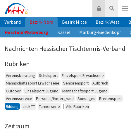
Zum
Login
Suche
Inhalt
Nav
springen
Verband
Bezirk Nord
Bezirk Mitte
Bezirk West
B
Hersfeld-Rotenburg
Kassel
Marburg-Biedenkopf
Nachrichten Hessischer Tischtennis-Verband
Rubriken
Vereinsberatung
Schulsport
Einzelsport Erwachsene
Mannschaftssport Erwachsene
Seniorensport
Aufbruch
Outdoor
Einzelsport Jugend
Mannschaftssport Jugend
Vereinsservice
Personal/Hintergrund
Sonstiges
Breitensport
|
Bildung
click-TT
Turnierserie
Alle Rubriken
Zeitraum