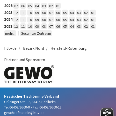
2026
07
06
05
04
03
02
01
2025
12
11
10
09
08
07
06
05
04
03
02
01
2024
12
11
10
09
08
07
06
05
04
03
02
01
2023
12
11
10
09
08
07
06
05
04
03
02
01
|
mehr...
Gesamter Zeitraum
httv.de
Bezirk Nord
Hersfeld-Rotenburg
Partner und Sponsoren
Hessischer Tischtennis-Verband
Grüninger Str. 17, 35415 Pohlheim
Tel 06403/9568-0
•
Fax: 06403/9568-13
geschaeftsstelle@httv.de