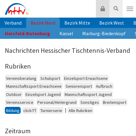
Zum
Login
Suche
Inhalt
Nav
springen
Verband
Bezirk Nord
Bezirk Mitte
Bezirk West
B
Hersfeld-Rotenburg
Kassel
Marburg-Biedenkopf
Nachrichten Hessischer Tischtennis-Verband
Rubriken
Vereinsberatung
Schulsport
Einzelsport Erwachsene
Mannschaftssport Erwachsene
Seniorensport
Aufbruch
Outdoor
Einzelsport Jugend
Mannschaftssport Jugend
Vereinsservice
Personal/Hintergrund
Sonstiges
Breitensport
|
Bildung
click-TT
Turnierserie
Alle Rubriken
Zeitraum