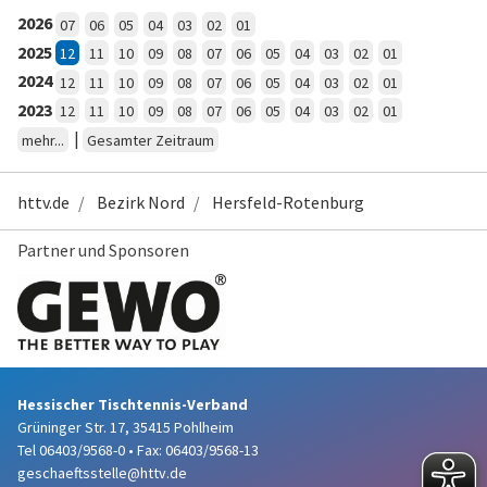
2026
07
06
05
04
03
02
01
2025
12
11
10
09
08
07
06
05
04
03
02
01
2024
12
11
10
09
08
07
06
05
04
03
02
01
2023
12
11
10
09
08
07
06
05
04
03
02
01
|
mehr...
Gesamter Zeitraum
httv.de
Bezirk Nord
Hersfeld-Rotenburg
Partner und Sponsoren
Hessischer Tischtennis-Verband
Grüninger Str. 17, 35415 Pohlheim
Tel 06403/9568-0
•
Fax: 06403/9568-13
geschaeftsstelle@httv.de