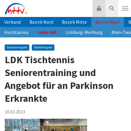
Zum
Login
Suche
Inhalt
Nav
springen
Verband
Bezirk Nord
Bezirk Mitte
Bezirk West
B
Hochtaunus
Lahn-Dill
Limburg-Weilburg
Main-Tau
Seniorensport
Breitensport
LDK Tischtennis
Seniorentraining und
Angebot für an Parkinson
Erkrankte
10.03.2023