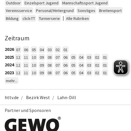
Outdoor
Einzelsport Jugend
Mannschaftssport Jugend
Vereinsservice
Personal/Hintergrund
Sonstiges
Breitensport
|
Bildung
click-TT
Turnierserie
Alle Rubriken
Zeitraum
2026
07
06
05
04
03
02
01
2025
12
11
10
09
08
07
06
05
04
03
02
01
2024
12
11
10
09
08
07
06
05
04
03
02
01
2023
12
11
10
09
08
07
06
05
04
03
02
01
mehr...
httv.de
Bezirk West
Lahn-Dill
Partner und Sponsoren