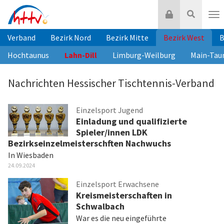
Zum
Login
Suche
Inhalt
Nav
springen
Verband
Bezirk Nord
Bezirk Mitte
Bezirk West
B
Hochtaunus
Lahn-Dill
Limburg-Weilburg
Main-Tau
Nachrichten Hessischer Tischtennis-Verband
Einzelsport Jugend
Einladung und qualifizierte
Spieler/innen LDK
Bezirkseinzelmeisterschften Nachwuchs
In Wiesbaden
24.09.2024
Einzelsport Erwachsene
Kreismeisterschaften in
Schwalbach
War es die neu eingeführte