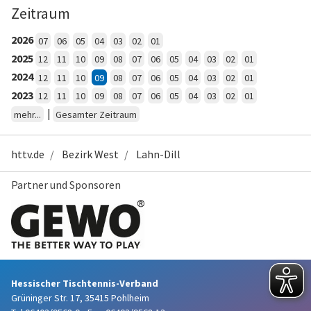
Zeitraum
2026
07
06
05
04
03
02
01
2025
12
11
10
09
08
07
06
05
04
03
02
01
2024
12
11
10
09
08
07
06
05
04
03
02
01
2023
12
11
10
09
08
07
06
05
04
03
02
01
|
mehr...
Gesamter Zeitraum
httv.de
Bezirk West
Lahn-Dill
Partner und Sponsoren
Hessischer Tischtennis-Verband
Grüninger Str. 17, 35415 Pohlheim