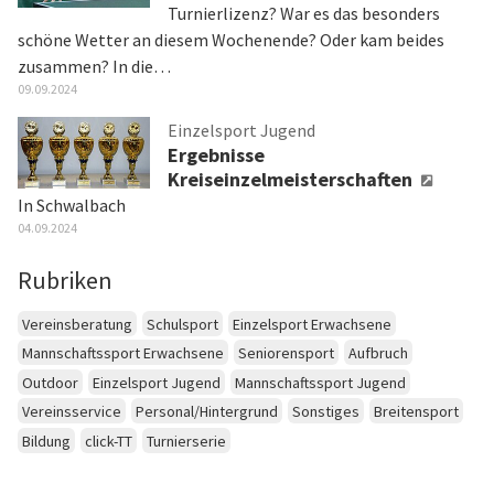
Turnierlizenz? War es das besonders
schöne Wetter an diesem Wochenende? Oder kam beides
zusammen? In die…
09.09.2024
Einzelsport Jugend
Ergebnisse
Kreiseinzelmeisterschaften
In Schwalbach
04.09.2024
Rubriken
Vereinsberatung
Schulsport
Einzelsport Erwachsene
Mannschaftssport Erwachsene
Seniorensport
Aufbruch
Outdoor
Einzelsport Jugend
Mannschaftssport Jugend
Vereinsservice
Personal/Hintergrund
Sonstiges
Breitensport
Bildung
click-TT
Turnierserie